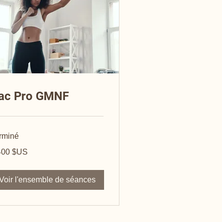
ac Pro GMNF
rminé
00
400 $US
ars
s-
s
Voir l'ensemble de séances
07 57 53 89 20
rales